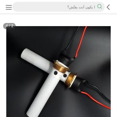
4
/
2