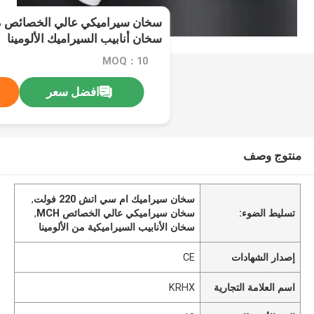
س
سخان أنابيب السيراميك الألومينا
MOQ：10
افضل سعر
منتوج وصف
سخان سيراميك ام سي اتش 220 فولت
,
تسليط الضوء:
سخان سيراميكي عالي الخصائص MCH
,
سخان الأنابيب السيراميكية من الألومينا
إصدار الشهادات
CE
اسم العلامة التجارية
KRHX