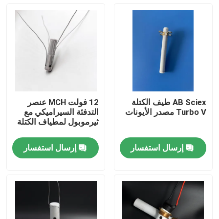
AB Sciex طيف الكتلة
12 فولت MCH عنصر
Turbo V مصدر الأيونات
التدفئة السيراميكي مع
ثيرموبول لمطياف الكتلة
إرسال استفسار
إرسال استفسار
المنزل
منتجات
أشرطة فيديو