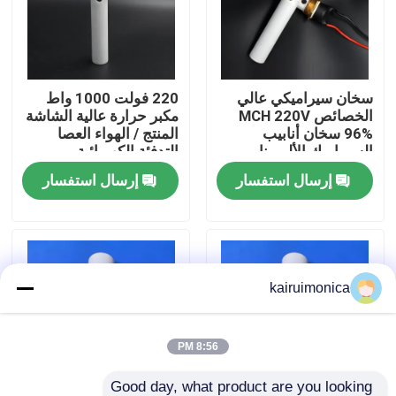
عرض الواقع الافتراضي
سخان سيراميكي عالي
220 فولت 1000 واط
معلومات عنا
الخصائص MCH 220V
مكبر حرارة عالية الشاشة
96% سخان أنابيب
المنتج / الهواء العصا
السيراميك الألومينا
التدفئة الكهربائية
جولة في المعمل
إرسال استفسار
إرسال استفسار
رقابة جودة
اتصل بنا
kairuimonica
أخبار
8:56 PM
اطلب اقتباس
Good day, what product are you looking 