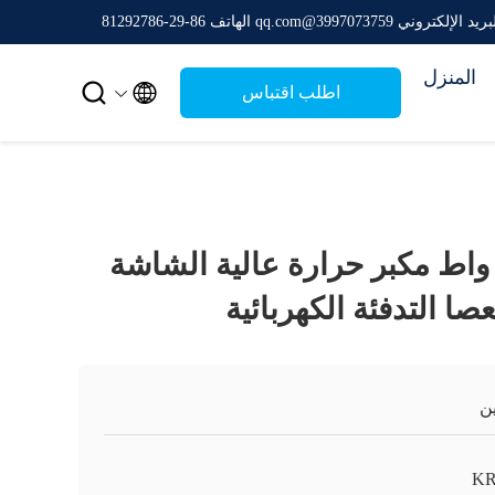
ريد الإلكتروني 3997073759@qq.com
الهاتف 86-29-81292786
المنزل


اطلب اقتباس
22 فولت 1000 واط مكبر حرارة عالية الشاشة
لعصا التدفئة الكهربائية
ن
K