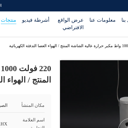
الب
بنا
معلومات عنا
عرض الواقع
أشرطة فيديو
منتجات
الافتراضي
0
المنتج / الهواء ا
مكان المنشأ
الصي
اسم العلامة
RHX
التجارية