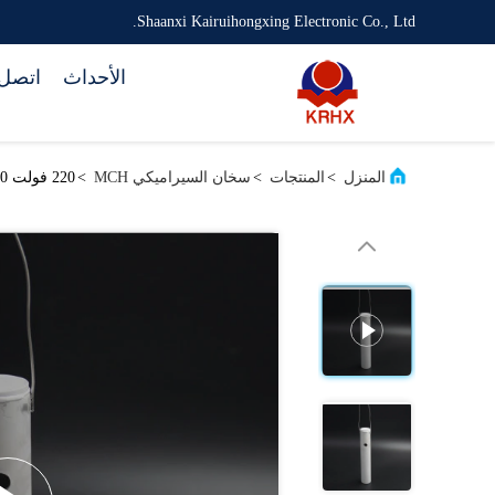
Shaanxi Kairuihongxing Electronic Co., Ltd.
الأحداث
اتصل 
المنزل
>
المنتجات
>
سخان السيراميكي MCH
>
220 فولت 1000 واط مكبر حرارة عالية الشاشة المنتج / الهواء العصا التدفئة الكهربائية