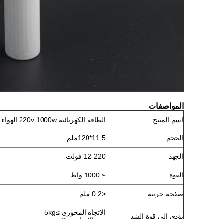
المواصفات
اسم المنتج
الطاقة الكهربائية 220v 1000w الهواء الكهربائية تسخين العصا بطاقة التدفئة
الحجم
11.5*120ملم
الجهد
12-220 فولت
القوة
≤ 1000 واط
صفحة حربية
<0.2 ملم
الاتجاه المحوري ≥5kg
يؤدي إلى قوة الشد