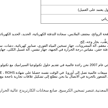
بائي
حة الروائح، مجفف الملابس، سجادة التدفئة الكهربائية، الحديد، الحديد الكهربائي،
طِّب، بخار وجه، إلخ.
ل، معقم، آلة المشروبات، جهاز تسخين المياه الفوري، صنابير كهربائية، دشات،
ز تدفئة حقن، مقياس درجة الحرارة في الجبهة، جهاز تنفس، آلة غسيل الكلى، جه
تم تأسيس شركة شانشي كايروى هونجسينغ الإلكترونية المحدودة في عام 2007 نحن رائدة عالمية في تقديم حل
 عالمية تصل إلى أوروبا. في الوقت نفسه حصلنا على شهادة ISO9000 ، CE ، ROHS.
لشعور بالحرية في الاتصال بنا.نحن نتطلع إلى تشكيل علاقات تجارية ناجحة مع 
المعدنية,عنصر تسخين الكرسيج
,
صانع سخانات الكارتريدج عالية الحرارة,1000 واط سخان كرتشيدج عالي الحر