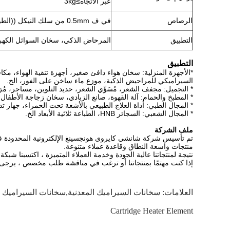
عبر الاتجاه≥3kg
الرصاص
في ف 0.5mm من سلك النيكل ((الطول يعتمد على العميل)
التطبيق
المرحاض الذكي، سخان السوائل الكهر
التطبيق
*
الأجهزة المنزلية: سخان هواء دافئ صغير، أجهزة تنقية الهواء، مكاف
السيراميكي للمراحيض الذكية، موزع ماء ساخن على الفور، الخ.
* التجميل: مجفف الشعر، مُسَوِّي الشعر، حديد التلوين، مساجر، مُرَ
* المطبخ والحمام: آلة القهوة، صانع الزبادي، سخان زجاجة الأطفا
* المجال الطبي: أداة العلاج الطبيعي بالأشعة تحت الحمراء، جها
* المجال الشعبي: السجائر HNB، الطباعة ثلاثية الأبعاد الخ.
ملف الشركة
منتجات واسعة النطاق وقاعدة عملاء متنوعة.
نتيجة لمنتجاتنا عالية الجودة وخدمة العملاء المتميزة ، اكتسبنا شبكة مبيعات
إذا كنت مهتمًا بمنتجاتنا أو ترغب في مناقشة طلب مخصص ، يرجى ا
العلامات:
سخانات السيراميك المعدنية,سخانات السيراميك 
Cartridge Heater Element