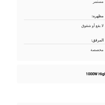
مستمر
مظهره:
لا بقع أو شقوق
المرفق:
مخصصة
1000W Hig