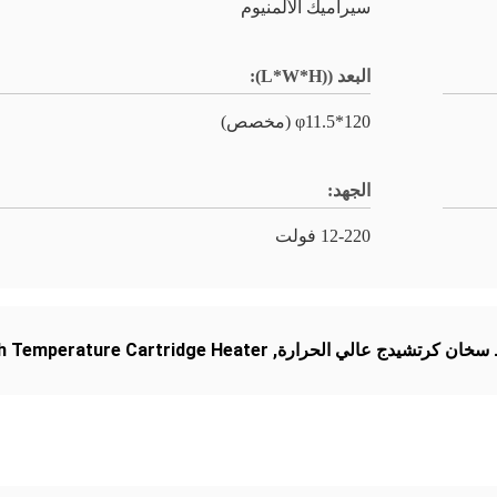
سيراميك الألمنيوم
البعد ((L*W*H):
φ11.5*120 (مخصص)
الجهد:
12-220 فولت
h Temperature Cartridge Heater
,