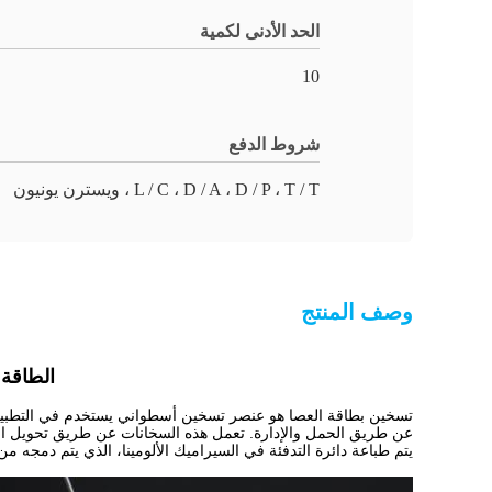
الحد الأدنى لكمية
10
شروط الدفع
L / C ، D / A ، D / P ، T / T ، ويسترن يونيون
وصف المنتج
الطاقة الكهربائية 220v 1000w 
تسخين بطاقة العصا هو عنصر تسخين أسطواني يستخدم في التطبيقات 
عن طريق الحمل والإدارة. تعمل هذه السخانات عن طريق تحويل الطا
يتم طباعة دائرة التدفئة في السيراميك الألومينا، الذي يتم دمجه م