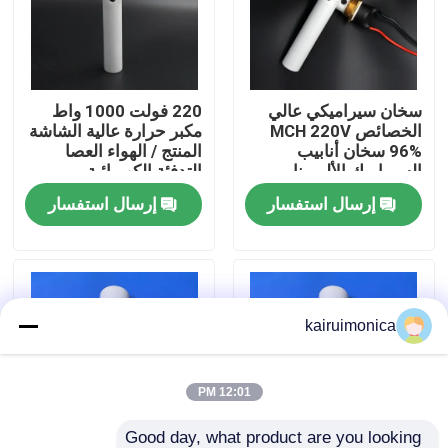
عرض الواقع الافتراضي
سخان سيراميكي عالي
220 فولت 1000 واط
معلومات عنا
الخصائص MCH 220V
مكبر حرارة عالية الشاشة
96% سخان أنابيب
المنتج / الهواء العصا
السيراميك الألومينا
التدفئة الكهربائية
جولة في المعمل
إرسال استفسار
إرسال استفسار
رقابة جودة
اتصل بنا
kairuimonica
أخبار
12:01 PM
اطلب اقتباس
Good day, what product are you looking 