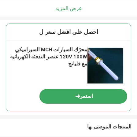
عرض المزيد
احصل على افضل سعر ل
محرّك السيارات MCH السيراميكي
120V 100W عنصر التدفئة الكهربائية
مع فليانج
استمر
المنتجات الموصى بها