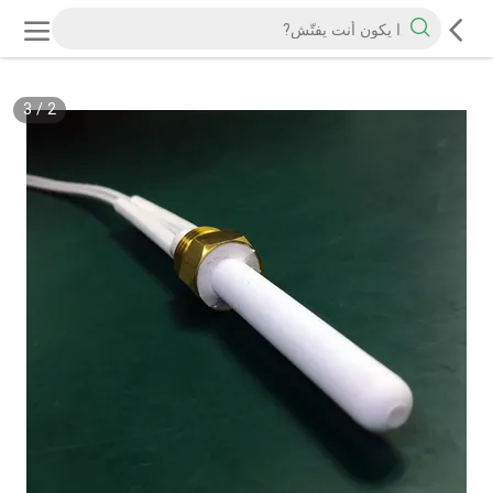
3
/
2