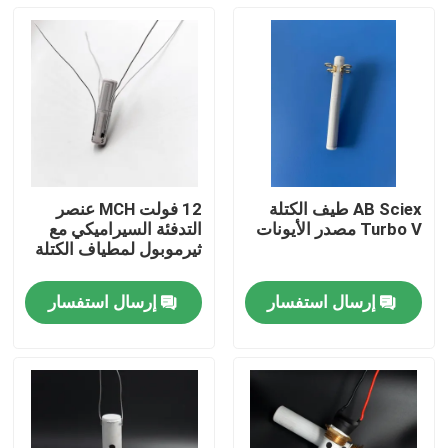
AB Sciex طيف الكتلة
12 فولت MCH عنصر
Turbo V مصدر الأيونات
التدفئة السيراميكي مع
ثيرموبول لمطياف الكتلة
إرسال استفسار
إرسال استفسار
المنزل
منتجات
أشرطة فيديو