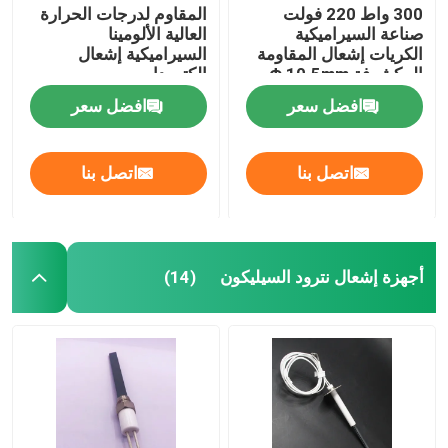
300 واط 220 فولت
المقاوم لدرجات الحرارة
صناعة السيراميكية
العالية الألومينا
الكريات إشعال المقاومة
السيراميكية إشعال
المكشوفة Φ 10.5mm
الكترودات
افضل سعر
افضل سعر
اتصل بنا
اتصل بنا
أجهزة إشعال نترود السيليكون
(14)