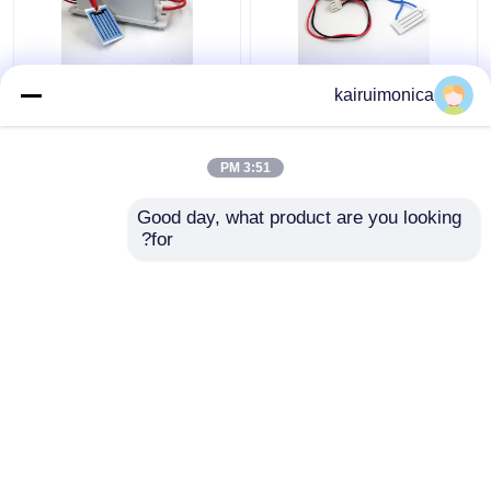
مولد الأوزون السيراميكي
KRHX أوزون صفيحة
kairuimonica
المحمول 500mg 12V
السيراميكية 1g/hr مولد
الأوزون 12 فولت للسيارة
3:51 PM
افضل سعر
افضل سعر
Good day, what product are you looking 
for?
اتصل بنا
اتصل بنا
عرض المزيد
منزل
حول نا
اتصل بنا
Desktop Site
خريطة الموقع
سياسة الخصوصية