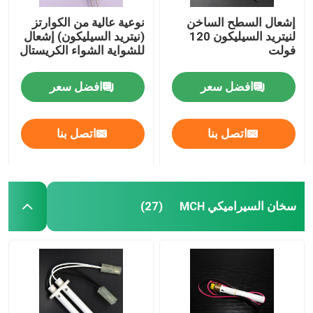
إشعال السطح الساخن
نوعية عالية من الكوارتز
لنيتريد السيليكون 120
(نيتريد السيليكون) إشعال
فولت
للشواية الشواء الكريستال
افضل سعر
افضل سعر
اتصل بنا
اتصل بنا
سخان السيراميكي MCH
(27)