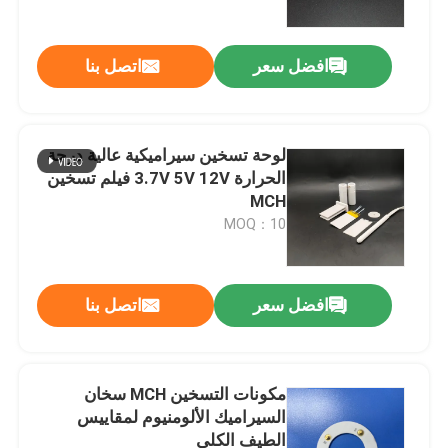
افضل سعر
اتصل بنا
لوحة تسخين سيراميكية عالية درجة
الحرارة 3.7V 5V 12V فيلم تسخين
MCH
MOQ：10
افضل سعر
اتصل بنا
المنزل
منتجات
مكونات التسخين MCH سخان
السيراميك الألومنيوم لمقاييس
الطيف الكلي
أشرطة فيديو