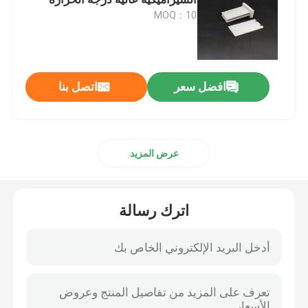
MOQ：10
إشعالات السيراميك
أجهزة إشعال نترود السيليكون
افضل سعر
اتصل بنا
سخان السيراميكي MCH
عرض المزيد
لوحة تسخين سيراميك
اترك رسالة
لوحة الأوزون
مولد الأوزون السيراميكي
آلة الأوزون المنزلية