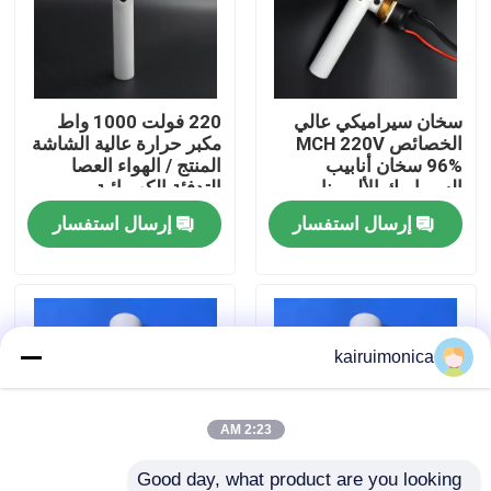
عرض الواقع الافتراضي
سخان سيراميكي عالي
220 فولت 1000 واط
معلومات عنا
الخصائص MCH 220V
مكبر حرارة عالية الشاشة
96% سخان أنابيب
المنتج / الهواء العصا
السيراميك الألومينا
التدفئة الكهربائية
جولة في المعمل
إرسال استفسار
إرسال استفسار
رقابة جودة
اتصل بنا
kairuimonica
أخبار
2:23 AM
اطلب اقتباس
Good day, what product are you looking 