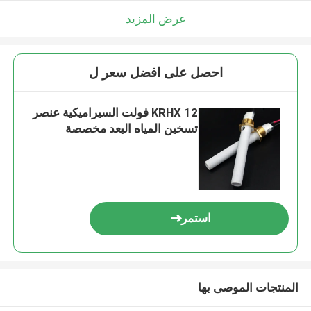
عرض المزيد
احصل على افضل سعر ل
KRHX 12 فولت السيراميكية عنصر
تسخين المياه البعد مخصصة
استمر
المنتجات الموصى بها