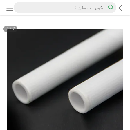
4
/
2