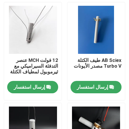
AB Sciex طيف الكتلة
12 فولت MCH عنصر
Turbo V مصدر الأيونات
التدفئة السيراميكي مع
ثيرموبول لمطياف الكتلة
إرسال استفسار
إرسال استفسار
المنزل
منتجات
أشرطة فيديو