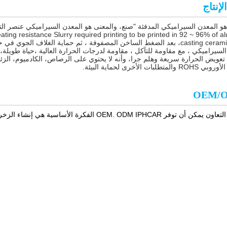
إنتاج
ng resistance Slurry required printing to be printed in 92 ~ 96% of a
 السيراميكي ، مع مقاومة للتآكل ، مقاومة لدرجات الحرارة العالية ،حياة طويلة
عويض الحرارة سريعة وهلم جرا، وأنه لا يحتوي على الرصاص، الكادميوم، الزئبق، 
والمتطلبات الأخرى لحماية البيئة.
OEM/
OEM. ODM IPHCA الفكرة الأساسية هي إنشاء الزخرفية يسمح للعملاء للثقة واستخدام والفخر منتجات الفئة.