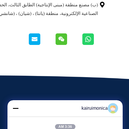

(ب) مصنع منطقة (مبنى الإنتاجية) الطابق الثالث، الحد
الصناعية الإلكترونية، منطقة (يانتا) ، (شيان) ، (شانشي
kairuimonica
3:36 AM