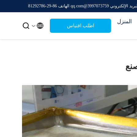
ريد الإلكتروني 3997073759@qq.com
الهاتف 86-29-81292786
المنزل


اطلب اقتباس
نع