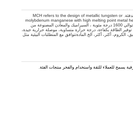
MCH هو المعدن السيراميكي المدفئة "صنع، والمعنى هو المعدن السيراميكي عنصر التدفئة. MCH refers to the design of metallic tungsten or
molybdenum manganese with high melting point metal heati
casting ceramic tiles، بعد الضغط الساخن المصفوفة ، ثم حماية الغلاف الجوي في حوالي 1600 درجة مئوية ، السيراميك والمعادن المصنوعة من
، توفير الطاقة بكفاءة، درجة حرارة متساوية، موصلة حرارية جيدة،
الكروم، أكثر، أكثر، الخ.المادةتتوافق مع المتطلبات البيئية مثل