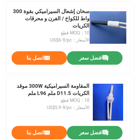
سخان إشعال السيراميكي بقوة 300
واط للكواخ / الفرن و محرقات
الكريات
MOQ：10 قطع
الأسعار：US$6-9/pc
افضل سعر
اتصل بنا
المقاومة السيراميكية 300W موقد
الكريات D11.5 ملم L96 ملم
MOQ：10 قطع
الأسعار：US$5.9-9/pc
افضل سعر
اتصل بنا