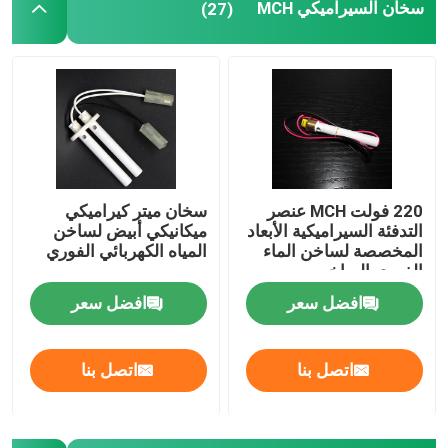
سخان السيراميكي MCH
(27)
220 فولت MCH عنصر
سخان ميتر كيراميكي
التدفئة السيراميكية الأبعاد
ميكانيكي أبيض لساخن
المخصصة لساخن الماء
المياه الكهربائي الفوري
الفوري الساخن
افضل سعر
افضل سعر
اتصل بنا
اتصل بنا