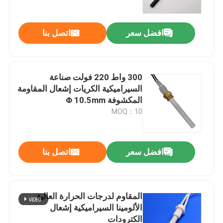
افضل سعر
اتصل بنا
300 واط 220 فولت صناعة
السيراميكية الكريات إشعال المقاومة
المكشوفة Φ 10.5mm
MOQ：10
افضل سعر
اتصل بنا
المنزل
منتجات
المقاوم لدرجات الحرارة العالية
الألومينا السيراميكية إشعال
الكترودات
أشرطة فيديو