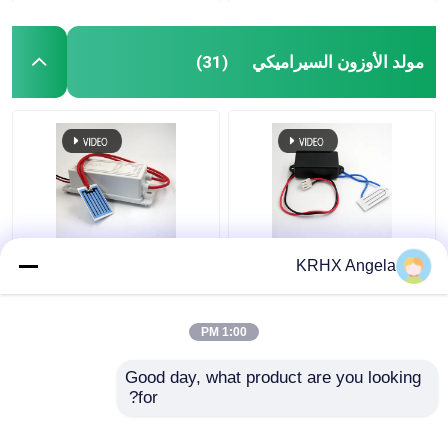
مولد الأوزون السيراميكي
(31)
مولد الأوزون السيراميكي
KRHX أوزون صفيحة
KRHX Angela
المحمول 500mg 12V
السيراميكية 1g/hr مولد
الأوزون 12 فولت للسيارة
1:00 PM
افضل سعر
افضل سعر
Good day, what product are you looking 
for?
اتصل بنا
اتصل بنا