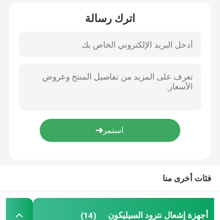
اترك رسالة
فئات أخرى منا
أجهزة إشعال نترود السيليكون
(14)