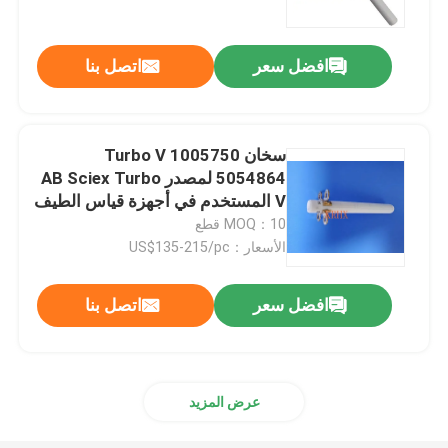
افضل سعر
اتصل بنا
سخان Turbo V 1005750
5054864 لمصدر AB Sciex Turbo
V المستخدم في أجهزة قياس الطيف
الكتلي API-4000 و API-5000 و
MOQ：10 قطع
4500 و 5500
الأسعار：US$135-215/pc
افضل سعر
اتصل بنا
عرض المزيد