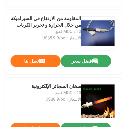
المقاومة من الارتفاع في السيراميكة
من خلال الحرارة و تحرير الكريات
MOQ：10 قطع
الأسعار：US$5.9-9/pc
اترك رسالة
افضل سعر
اتصل بنا
سخان السجائر الإلكترونية
MOQ：10 قطع
الأسعار：US$6-9/pc