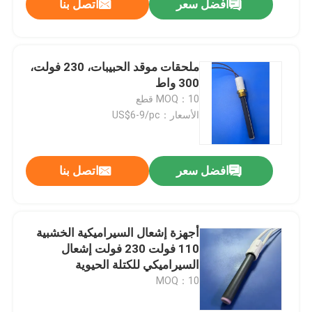
افضل سعر
اتصل بنا
ملحقات موقد الحبيبات، 230 فولت،
300 واط
MOQ：10 قطع
الأسعار：US$6-9/pc
افضل سعر
اتصل بنا
أجهزة إشعال السيراميكية الخشبية
110 فولت 230 فولت إشعال
السيراميكي للكتلة الحيوية
MOQ：10