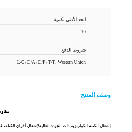
الحد الأدنى لكمية
10
شروط الدفع
L/C، D/A، D/P، T/T، Western Union
وصف المنتج
مقاومة إشعال
إشعال الكتلة الكوارتزية ذات الجودة العاليةلإشعال أفران الكتلة، غل