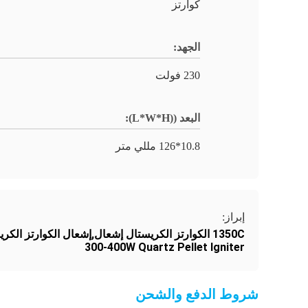
كوارتز
الجهد:
230 فولت
البعد ((L*W*H):
10.8*126 مللي متر
إبراز:
1350C الكوارتز الكريستال إشعال,إشعال الكوارتز الكريستال إشعال الوهج,300-400 واط إشعال الكوارتز الكريات
300-400W Quartz Pellet Igniter
شروط الدفع والشحن