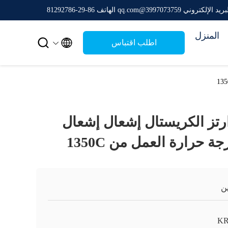
ريد الإلكتروني 3997073759@qq.com
الهاتف 86-29-81292786
المنزل


اطلب اقتباس
30 الكوارتز الكريستال إشعال إشعال
 حرارة العمل من 1350C
ن
K