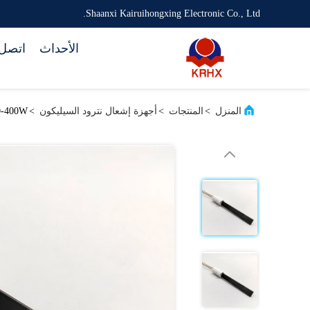
Shaanxi Kairuihongxing Electronic Co., Ltd.
الأحداث
اتصل 
المنزل
>
المنتجات
>
أجهزة إشعال نترود السيليكون
>
300-400W الكوارتز الكريستال إشعال إشعال للحد الأقصى 