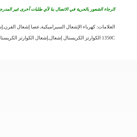
الرجاء الشعور بالحرية في الاتصال بنا لأي طلبات أخرى غير المدرجة
العلامات:
كهرباء الإشعال السيراميكية,عصا إشعال الفرن,إ
1350C الكوارتز الكريستال إشعال,إشعال الكوارتز الكريستال إشعال الوهج,300-400 واط إشعال الكوارتز الكريات