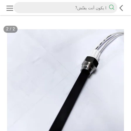
2
/
2