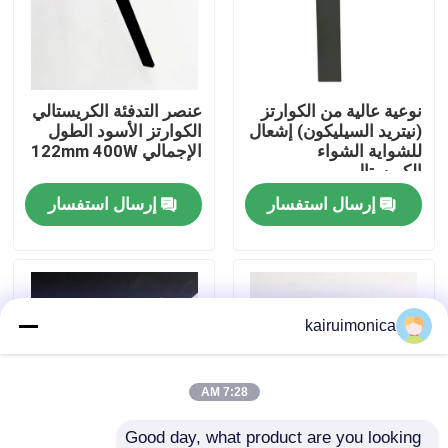
عرض الواقع الافتراضي
نوعية عالية من الكوارتز
عنصر التدفئة الكريستالي
معلومات عنا
(نيتريد السيليكون) إشعال
الكوارتز الأسود الطول
للشواية الشواء
الإجمالي 122mm 400W
الكريستال
جولة في المعمل
إرسال استفسار
إرسال استفسار
رقابة جودة
اتصل بنا
kairuimonica
أخبار
7:28 AM
اطلب اقتباس
Good day, what product are you looking 