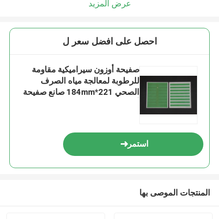
عرض المزيد
احصل على افضل سعر ل
صفيحة أوزون سيراميكية مقاومة
للرطوبة لمعالجة مياه الصرف
الصحي 221*184mm صانع صفيحة
أوزون مطلية مزدوجة الجانبين
استمر
المنتجات الموصى بها