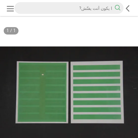
1
/
1