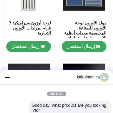
عرض الواقع الافتراضي
مولد الأوزون لوحة
لوحة أوزون سيراميكية 7
الأوزون للصناعة
غرام لمولدات الأوزون
معلومات عنا
المخصصة معدات أنظمة
التجارية
الأوزون المقاومة للماء
إرسال استفسار
إرسال استفسار
جولة في المعمل
رقابة جودة
kairuimonica
اتصل بنا
أخبار
11:20 AM
Good day, what product are you looking 
اطلب اقتباس
for?
1 غرام 2 غرام لوحة
حياة طويلة 500mg لوحة