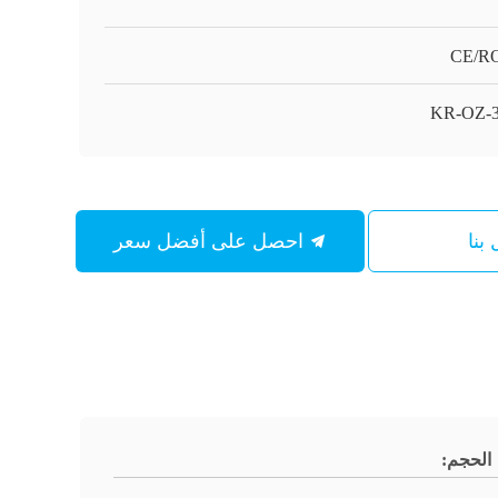
CE/R
KR-OZ-3
بنا
احصل على أفضل سعر
الحجم: