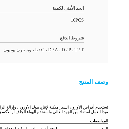
الحد الأدنى لكمية
10PCS
شروط الدفع
L / C ، D / A ، D / P ، T / T ، ويسترن يونيون
وصف المنتج
تُستخدم أقراص الأوزون السيراميكية لإنتاج مولد الأوزون، وإزالة الرائ
مبدأ العمل:استفاد من الجهد العالي واستخدم الهواء الجاف أو الأكسجين 
المواصفات
البند
لوحة أوزون السيراميكية لمعدات ال