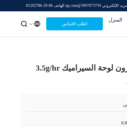
ريد الإلكتروني 3997073759@qq.com
الهاتف 86-29-81292786
المنزل


اطلب اقتباس
إزالة الرائحة أوزون لوحة السيراميك 3.5g/hr
ن
K