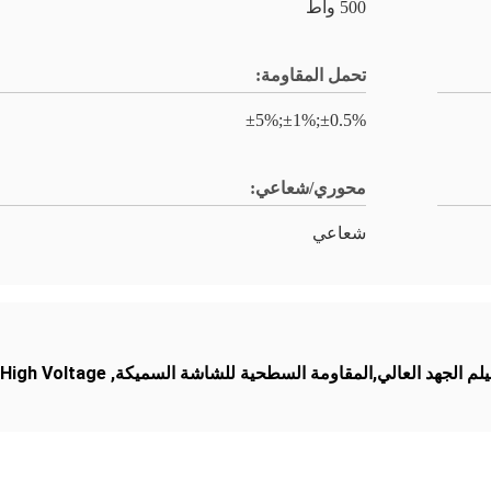
500 واط
تحمل المقاومة:
±0.5%;±1%;±5%
محوري/شعاعي:
شعاعي
لفيلم الجهد العالي,المقاومة السطحية للشاشة السميكة
,
 High Voltage