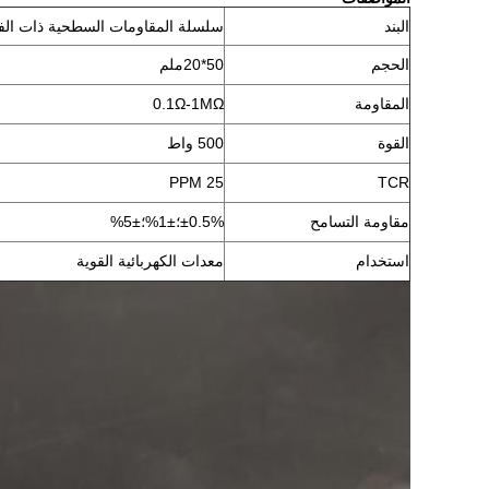
البند
سلسلة المقاومات السطحية ذات الفي
الحجم
50*20ملم
المقاومة
0.1Ω-1MΩ
القوة
500 واط
25 PPM
TCR
مقاومة التسامح
±0.5%؛±1%؛±5%
استخدام
معدات الكهربائية القوية