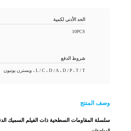
الحد الأدنى لكمية
10PCS
شروط الدفع
L / C ، D / A ، D / P ، T / T ، ويسترن يونيون
وصف المنتج
سلسلة المقاومات السطحية ذات الفيلم السميك الد
المواصفات