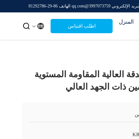
ريد الإلكتروني 3997073759@qq.com
الهاتف 86-29-81292786
المنزل


اطلب اقتباس
قة العالية المقاومة المستوية
ين ذات الجهد العالي
ن
K