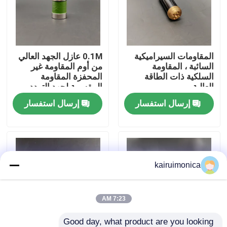
عرض الواقع الافتراضي
المقاومات السيراميكية
0.1M عازل الجهد العالي
معلومات عنا
السائبة ، المقاومة
من أوم المقاومة غير
السلكية ذات الطاقة
المحفزة المقاومة
العالية
المقسمة لجهد التردد
جولة في المعمل
العالي
إرسال استفسار
إرسال استفسار
رقابة جودة
اتصل بنا
kairuimonica
أخبار
7:23 AM
اطلب اقتباس
Good day, what product are you looking 