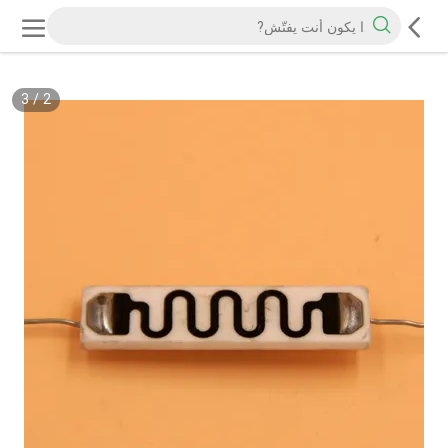
3
/
2