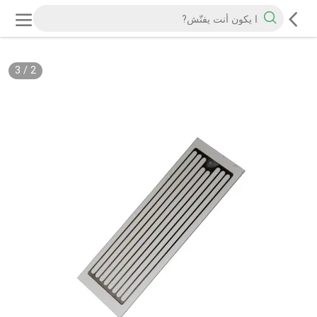
3
/
2