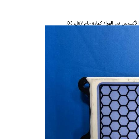
أكسجين في الهواء كمادة خام لإنتاج O3.