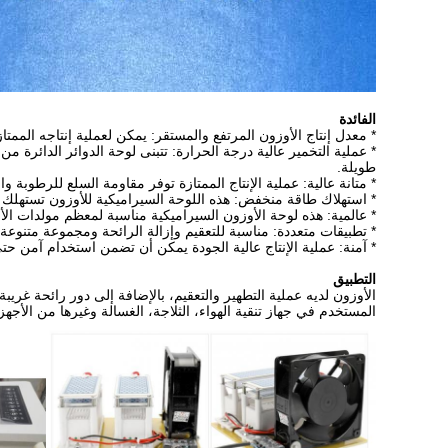
الفائدة
* معدل إنتاج الأوزون المرتفع والمستقر: يمكن لعملية إنتاجه الممتازة أن تعد 
* عملية التخمير عالية درجة الحرارة: تتبنى لوحة الدوائر الدائرة 
طويلة.
* متانة عالية: عملية الإنتاج الممتازة توفر مقاومة السلع للرطوب
* استهلاك طاقة منخفض: هذه اللوحة السيراميكية للأوزون تستهلك 
* عالمية: هذه لوحة الأوزون السيراميكية مناسبة لمعظم مولدات ال
* تطبيقات متعددة: مناسبة للتعقيم وإزالة الرائحة ومجموعة متنوعة
* آمنة: عملية الإنتاج عالية الجودة يمكن أن تضمن استخدام آمن حتى
التطبيق
الأوزون لديه عملية التطهير والتعقيم، بالإضافة إلى دور رائحة غر
المستخدم في جهاز تنقية الهواء، الثلاجة، الغسالة وغيرها من الأجهز