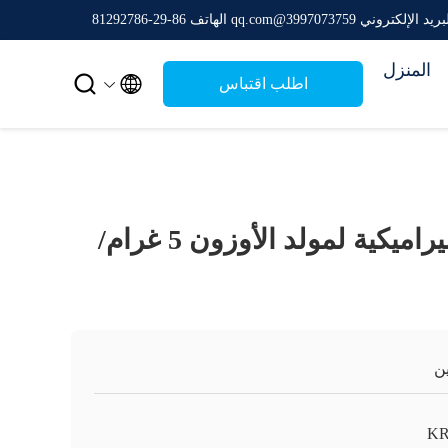
ريد الإلكتروني 3997073759@qq.com
الهاتف 86-29-81292786
المنزل


اطلب اقتباس
لوحة أوزون السيراميكية لمولد الأوزون 5 غرام/
ن
K