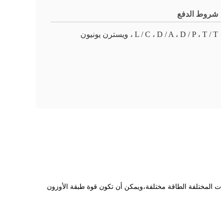
شروط الدفع
L / C ، D / A ، D / P ، T / T ، ويسترن يونيون
: يمكن استخدامه في المركبات أو أنواع أخرى من الطاقة DC، AC، والجهد العامل 4.5kv، وتردد 25-30hz، المواصفات المختلفة الطاقة مختلفة،ويمكن أن تكون قوة طبقة الأوزون