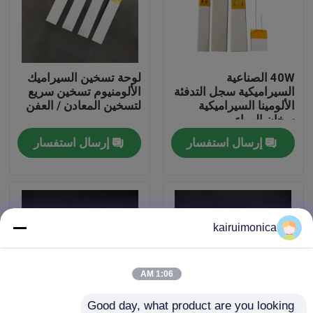
عرض الواقع الافتراضي
40W الصناعية
لوحة تسخين السيراميك
معلومات عنا
السيراميكية سجل التدفئة
الألومنيوم تسخين سريع
الألومينا السيراميكية
لتسخين المعادن / العفن
سخان الهواء
جولة في المعمل
إرسال استفسار
إرسال استفسار
رقابة جودة
اتصل بنا
kairuimonica
أخبار
1:06 AM
اطلب اقتباس
Good day, what product are you looking 