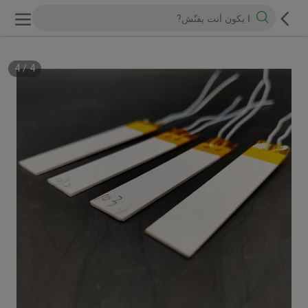
4
/
1