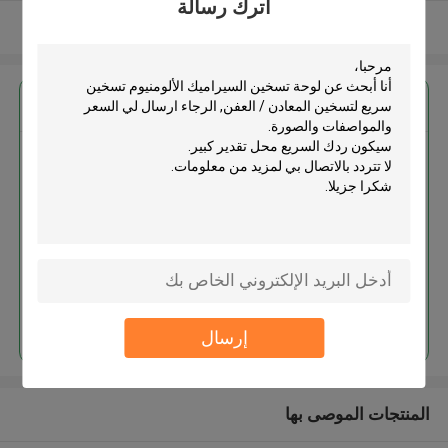
اترك رسالة
عرض المزيد
احصل على افضل سعر ل
لوحة تسخين السيراميك الألومنيوم
تسخين سريع لتسخين المعادن /
العفن
استمر
إرسال
المنتجات الموصى بها