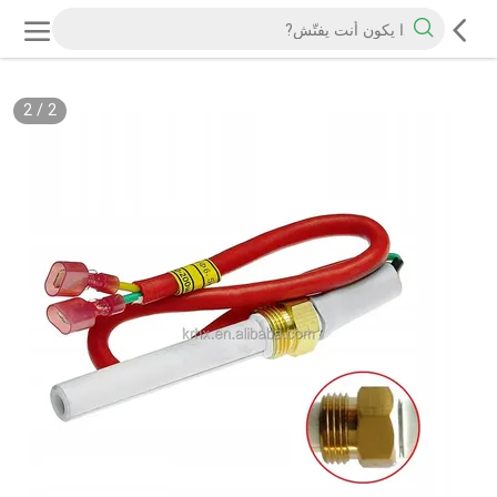
2
/
2