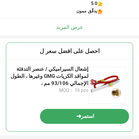
5.0
يدقّق ممون
عرض المزيد
احصل على افضل سعر ل
إشعال السيراميكي / عنصر التدفئة
لمواقد الكريات GMG وغيرها ، الطول
الإجمالي 93/106 مم ،
110/220/230 فولت ، 200-300
MOQ： 10 pcs
واط
استمر