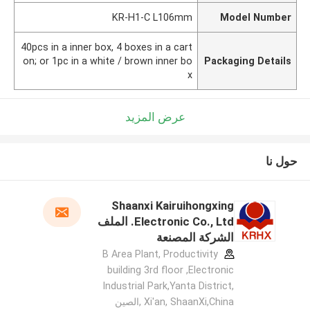
KR-H1-C L106mm
Model Number
40pcs in a inner box, 4 boxes in a cart
on; or 1pc in a white / brown inner bo
Packaging Details
x
عرض المزيد
حول نا
Shaanxi Kairuihongxing
Electronic Co., Ltd. الملف
الشركة المصنعة
B Area Plant, Productivity
building 3rd floor ,Electronic
Industrial Park,Yanta District,
Xi'an, ShaanXi,China ,الصين