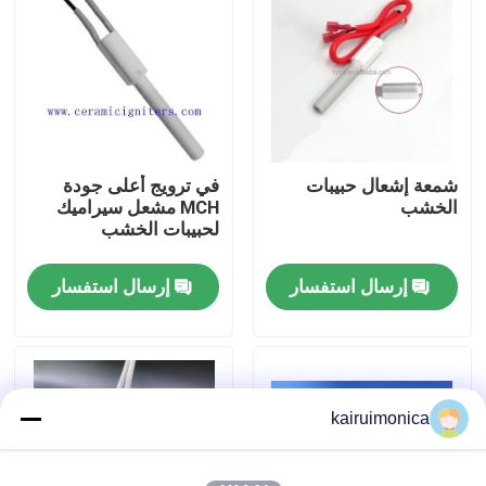
عرض الواقع الافتراضي
معلومات عنا
شمعة إشعال حبيبات
في ترويج أعلى جودة
جولة في المعمل
الخشب
MCH مشعل سيراميك
لحبيبات الخشب
رقابة جودة
إرسال استفسار
إرسال استفسار
اتصل بنا
أخبار
kairuimonica
اطلب اقتباس