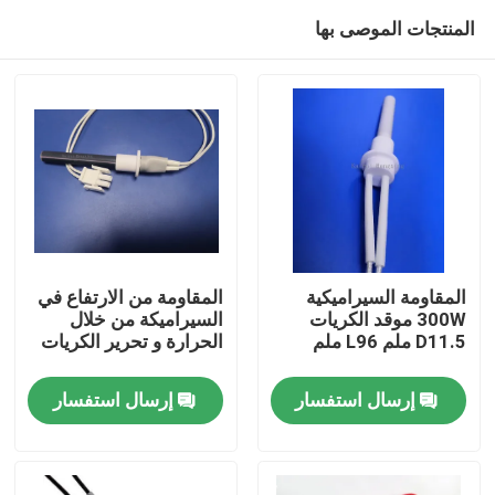
المنتجات الموصى بها
المقاومة السيراميكية
المقاومة من الارتفاع في
300W موقد الكريات
السيراميكة من خلال
D11.5 ملم L96 ملم
الحرارة و تحرير الكريات
المنزل
إرسال استفسار
إرسال استفسار
منتجات
أشرطة فيديو