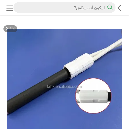
2
/
2