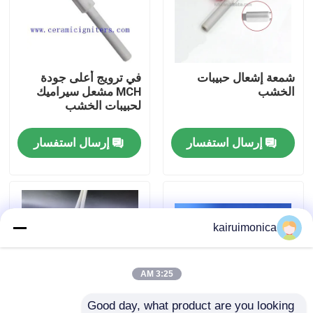
عرض الواقع الافتراضي
شمعة إشعال حبيبات
في ترويج أعلى جودة
معلومات عنا
الخشب
MCH مشعل سيراميك
لحبيبات الخشب
جولة في المعمل
إرسال استفسار
إرسال استفسار
رقابة جودة
اتصل بنا
kairuimonica
أخبار
3:25 AM
اطلب اقتباس
Good day, what product are you looking 