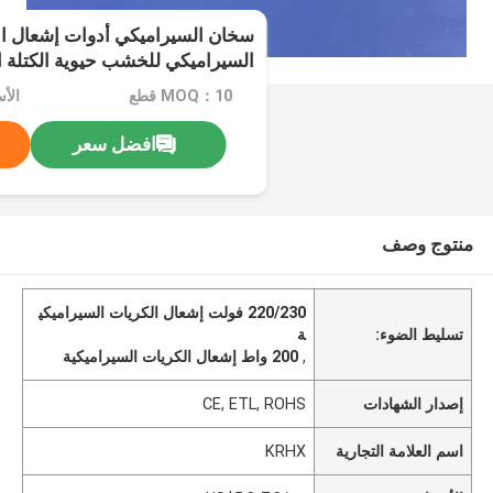
سخان السيراميكي أدوات إشعال ال
السيراميكي للخشب حيوية الكتلة ا
الموقد 220/230 فولت الطاقة 200-330 واط
MOQ：10 قطع
الأسعار
افضل سعر
منتوج وصف
220/230 فولت إشعال الكريات السيراميكي
تسليط الضوء:
ة
,
200 واط إشعال الكريات السيراميكية
إصدار الشهادات
CE, ETL, ROHS
اسم العلامة التجارية
KRHX