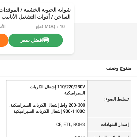
شواية الحيوية الخشبية / الموقدات
ا
MOQ：10 قطع
الأسعار
57g
افضل سعر
منتوج وصف
110/220/230V إشعال الكريات
السيراميكية
تسليط الضوء:
,
200-300 واط إشعال الكريات السيراميكية
,
900-1100C إشعال الكريات السيراميكية
إصدار الشهادات
CE, ETL, ROHS