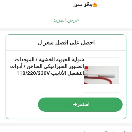
يدقّق ممون
عرض المزيد
احصل على افضل سعر ل
شواية الحيوية الخشبية / الموقدات
الصنبور السيراميكي الساخن / أدوات
التشغيل الأنابيب 110/220/230V
الطاقة 200-300W درجة الحرارة
900-1100C U.W. 57g
استمر