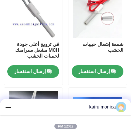
عرض الواقع الافتراضي
معلومات عنا
شمعة إشعال حبيبات
في ترويج أعلى جودة
الخشب
MCH مشعل سيراميك
جولة في المعمل
لحبيبات الخشب
إرسال استفسار
إرسال استفسار
رقابة جودة
اتصل بنا
kairuimonica
أخبار
12:02 PM
اطلب اقتباس