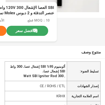
عنصر التدفئة و 2 دبوس Molex نمط رابط
MOQ：10 قطع
الأ
افضل سعر
منتوج وصف
ألومنيوم 95% SBI إشعال عصا، 300 واط
تسليط الضوء:
SBI إشعال عصا،
300 Watt SBI Igniter Rod
,
إصدار الشهادات
CE / ROHS / ETL
اسم العلامة التجارية
KRHX