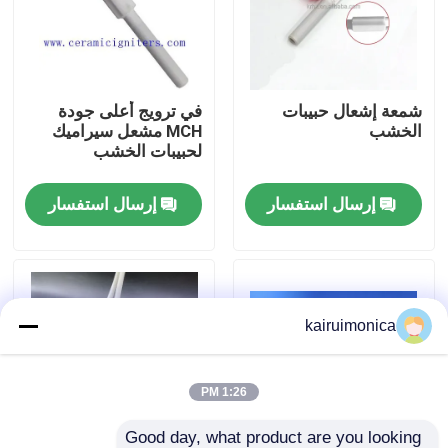
عرض الواقع الافتراضي
شمعة إشعال حبيبات
في ترويج أعلى جودة
معلومات عنا
الخشب
MCH مشعل سيراميك
لحبيبات الخشب
جولة في المعمل
إرسال استفسار
إرسال استفسار
رقابة جودة
اتصل بنا
kairuimonica
أخبار
1:26 PM
اطلب اقتباس
Good day, what product are you looking 