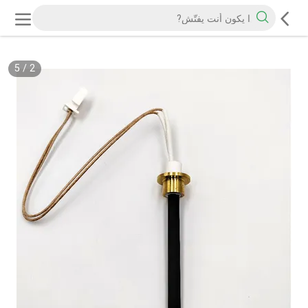
5
/
2