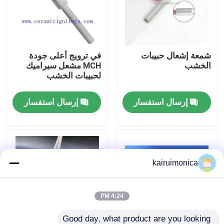
عرض الواقع الافتراضي
شمعة إشعال حبيبات
في ترويج أعلى جودة
معلومات عنا
الخشب
MCH مشعل سيراميك
لحبيبات الخشب
جولة في المعمل
إرسال استفسار
إرسال استفسار
رقابة جودة
اتصل بنا
kairuimonica
أخبار
4:24 PM
اطلب اقتباس
Good day, what product are you looking 