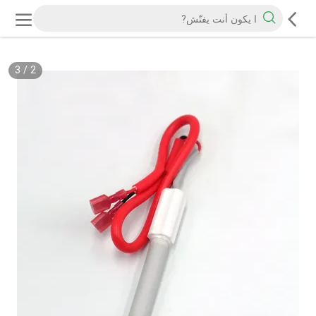
3
/
2