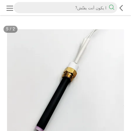
5
/
2