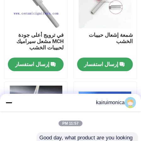
عرض الواقع الافتراضي
شمعة إشعال حبيبات
في ترويج أعلى جودة
معلومات عنا
الخشب
MCH مشعل سيراميك
لحبيبات الخشب
جولة في المعمل
إرسال استفسار
إرسال استفسار
رقابة جودة
اتصل بنا
kairuimonica
أخبار
11:57 PM
اطلب اقتباس
Good day, what product are you looking 