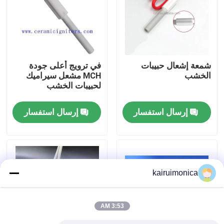
عرض الواقع الافتراضي
معلومات عنا
شمعة إشعال حبيبات
في ترويج أعلى جودة
الخشب
MCH مشعل سيراميك
لحبيبات الخشب
جولة في المعمل
إرسال استفسار
إرسال استفسار
رقابة جودة
اتصل بنا
kairuimonica
أخبار
3:53 AM
اطلب اقتباس