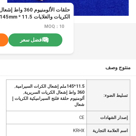
حلقات الألومنيوم 0
الكريات والغلايات 11.5 * 145mm
MOQ：10
افضل سعر
منتوج وصف
11.5*145ملم إشعال الكرات السيرامية
,
360 واط إشعال الكريات السريرية
,
تسليط الضوء:
ألومنيوم حلقة فلنج السيراميكية الكريات إ
شعال
إصدار الشهادات
CE
اسم العلامة التجارية
KRHX