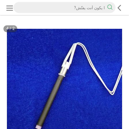
4
/
2