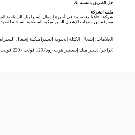
حل الطريق بالنسبة لك.
ملف الشركة
شركة Kairui متخصصة في أجهزة إشعال السيراميك السطح
موثوقة من منتجات الإشعال السيراميكية السطحية الساخنة للعديد 
العلامات:
إشعال الكتلة الحيوية السيراميكية,إشعال السيرام
(تراجر) (سيراميك إينغيتير هوت رود),120 فولت / 220 فولت سيراميك إشعال الساخن,110w سيراميك إشعال الساخن