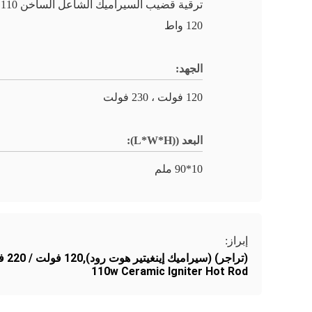
تر
120 واط
الجهد:
120 فولت ، 230 فولت
البعد ((L*W*H):
10*90 ملم
إبراز:
(تراجر) (سيراميك إينغيتير هوت رود),120 فولت / 220 فولت سيراميك إشعال الساخن,110w سيراميك إشعال الساخن
110w Ceramic Igniter Hot Rod