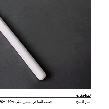
المواصفات
اسم المنتج
قطب الساخن السيراميكي 120V / 220v 110w جزء بديل لـ Traeger