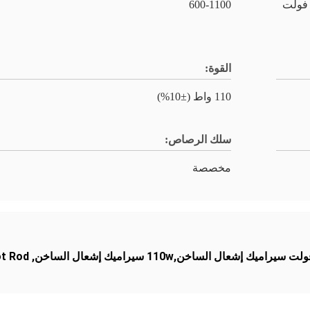
قية قضيب السيراميك الشاعل الساخن 110 فولت
600-1100
القوة:
110 واط (±10%)
سلك الرصاص:
مخصصة
ot Rod
,