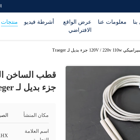
الب
بنا
معلومات عنا
عرض الواقع
أشرطة فيديو
منتجات
الافتراضي
1 جزء بديل لـ Traeger
جزء بديل لـ Traeger
مكان المنشأ
الصي
اسم العلامة
RHX
التجارية