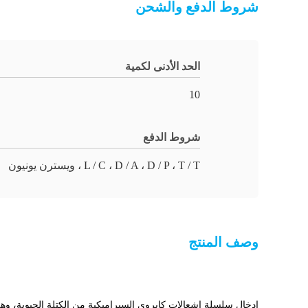
شروط الدفع والشحن
الحد الأدنى لكمية
10
شروط الدفع
L / C ، D / A ، D / P ، T / T ، ويسترن يونيون
وصف المنتج
إدخال سلسلة إشعالات كايروى السيراميكية من الكتلة الحيوية، وه