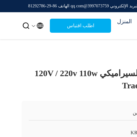
ريد الإلكتروني 3997073759@qq.com
الهاتف 86-29-81292786
المنزل


اطلب اقتباس
قطب الساخن السيراميكي 120V / 220v 110w
ن
K