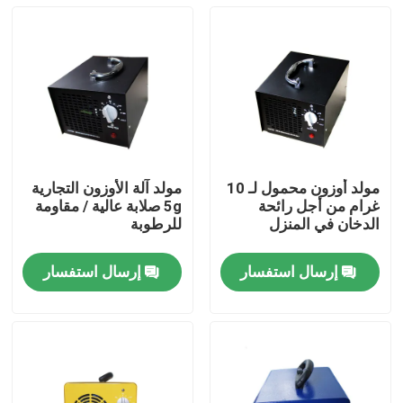
مولد أوزون محمول لـ 10
مولد آلة الأوزون التجارية
غرام من أجل رائحة
5g صلابة عالية / مقاومة
الدخان في المنزل
للرطوبة
إرسال استفسار
إرسال استفسار
المنزل
منتجات
أشرطة فيديو