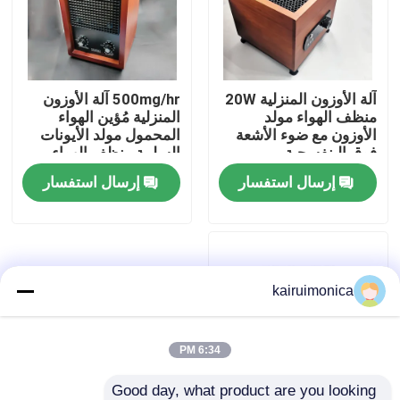
عرض الواقع الافتراضي
آلة الأوزون المنزلية 20W
500mg/hr آلة الأوزون
معلومات عنا
منظف الهواء مولد
المنزلية مُؤين الهواء
الأوزون مع ضوء الأشعة
المحمول مولد الأيونات
فوق البنفسجية
السلبية منظف الهواء
جولة في المعمل
إرسال استفسار
إرسال استفسار
رقابة جودة
اتصل بنا
kairuimonica
أخبار
6:34 PM
اطلب اقتباس
Good day, what product are you looking 