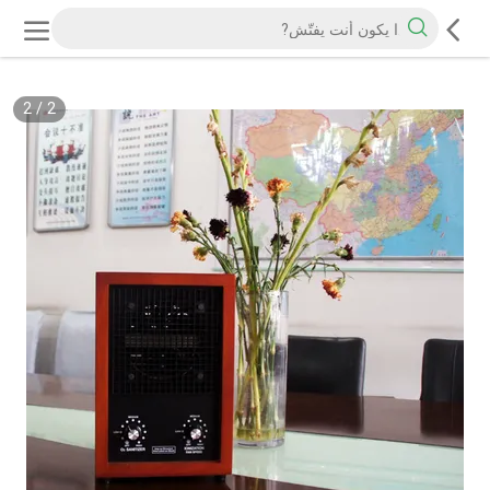
2
/
2