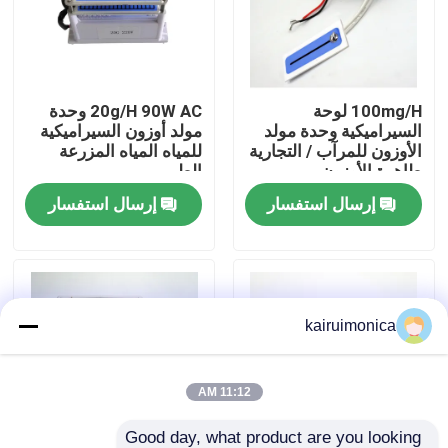
عرض الواقع الافتراضي
100mg/H لوحة
20g/H 90W AC وحدة
معلومات عنا
السيراميكية وحدة مولد
مولد أوزون السيراميكية
الأوزون للمرآب / التجارية
للمياه المياه المزرعة
طاهرة الأوزون
الطبي
جولة في المعمل
إرسال استفسار
إرسال استفسار
رقابة جودة
اتصل بنا
kairuimonica
أخبار
11:12 AM
اطلب اقتباس
Good day, what product are you looking 