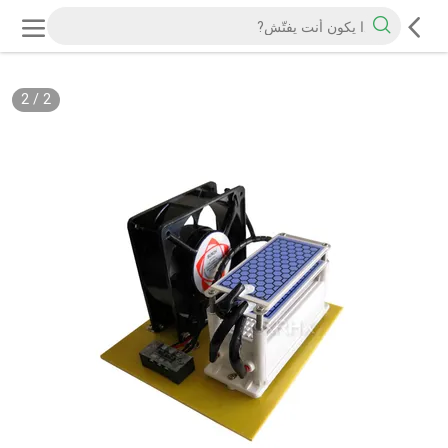
2
/
2