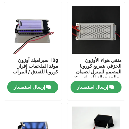
منقي هواء الأوزون
10g سيراميك أوزون
الخزفي بتفريغ كورونا
مولد الملحقات إفراز
المصمم للمنزل لضمان
كورونا للفندق / المرآب
معالجة فعالة للهواء وبيئة
داخلية منعشة
إرسال استفسار
إرسال استفسار
المنزل
منتجات
أشرطة فيديو